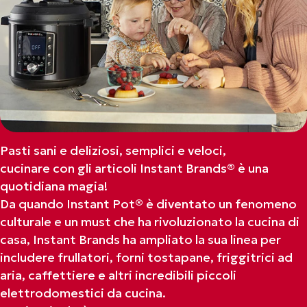
Pasti sani e deliziosi, semplici e veloci,
cucinare con gli articoli Instant Brands® è una
quotidiana magia!
Da quando Instant Pot® è diventato un fenomeno
culturale e un must che ha rivoluzionato la cucina di
casa, Instant Brands ha ampliato la sua linea per
includere frullatori, forni tostapane, friggitrici ad
aria, caffettiere e altri incredibili piccoli
elettrodomestici da cucina.