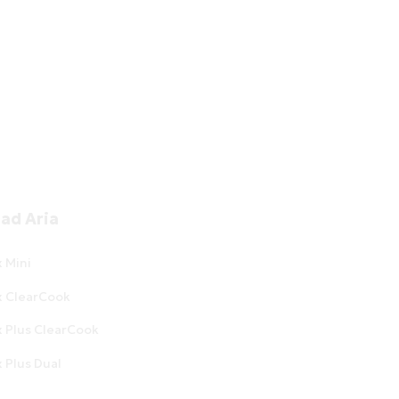
 ad Aria
Chi siamo
Confronta i modelli
x Mini
x ClearCook
Contatti
x Plus ClearCook
Shop
x Plus Dual
Accessibilità