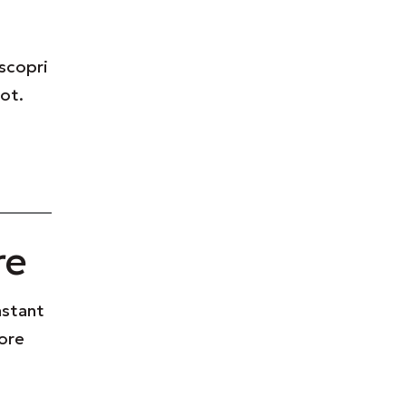
 scopri
Pot.
re
nstant
tore