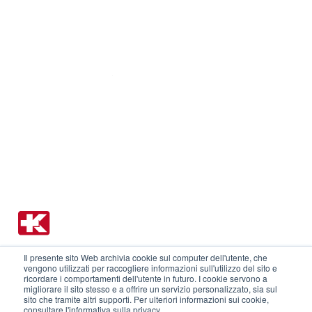
Instant Pot Pro 5,7L
Instant Pot Pro 8L
Instant Pot Pro Crisp & Air Fryer 8L
Instant Pot Plus WiFi
Il presente sito Web archivia cookie sul computer dell'utente, che
Distributore Ufficiale per l'Italia KÜNZI S.p.A.
vengono utilizzati per raccogliere informazioni sull'utilizzo del sito e
Via L.Ariosto 19 - 20091 Bresso - MI
+39 02 6145161
ricordare i comportamenti dell'utente in futuro. I cookie servono a
migliorare il sito stesso e a offrire un servizio personalizzato, sia sul
sito che tramite altri supporti. Per ulteriori informazioni sui cookie,
consultare l'informativa sulla privacy